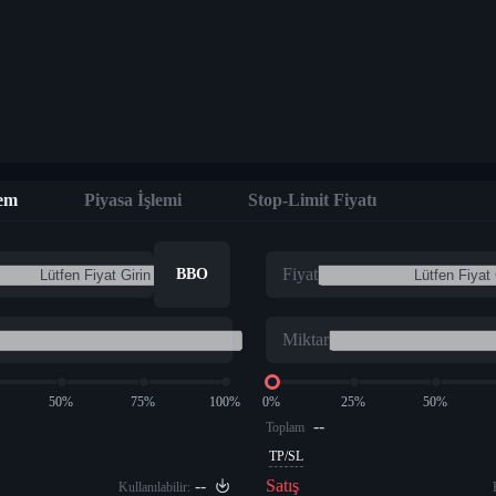
lem
Piyasa İşlemi
Stop-Limit Fiyatı
Fiyat
BBO
Miktar
50%
75%
100%
0%
25%
50%
--
Toplam
TP/SL
--
Satış
Kullanılabilir: