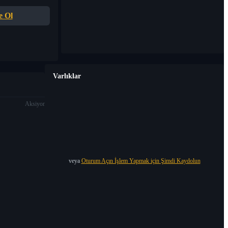
e Ol
Varlıklar
Aksiyon
veya
Oturum Açın İşlem Yapmak için Şimdi Kaydolun