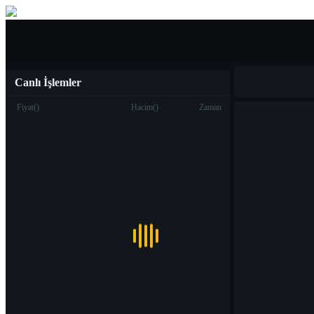
Al Sat
Canlı İşlemler
Fiyat
(
)
Hacim
(
)
Zaman
Ticaret
Spot