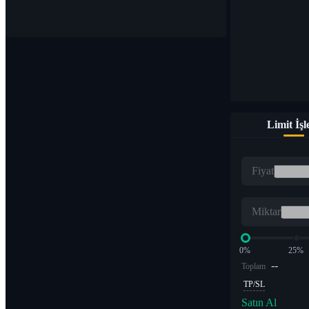
1.000'den fazla çiftte dijital para birimleri satın alın ve satın
Limit İş
ETF
Fiyat
Kaldıraçlı katlarda kripto ticareti
Miktar
0%
25%
--
Toplam
TP/SL
Satın Al
Alfa