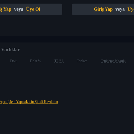
iş Yap
veya
Üye Ol
Giriş Yap
veya
Üy
Varlıklar
Dolu
Dolu %
TP/SL
Toplam
Tetikleme Koşulu
Açın İşlem Yapmak için Şimdi Kaydolun