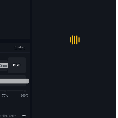
Krediler
BBO
75%
100%
--
Kullanılabilir: