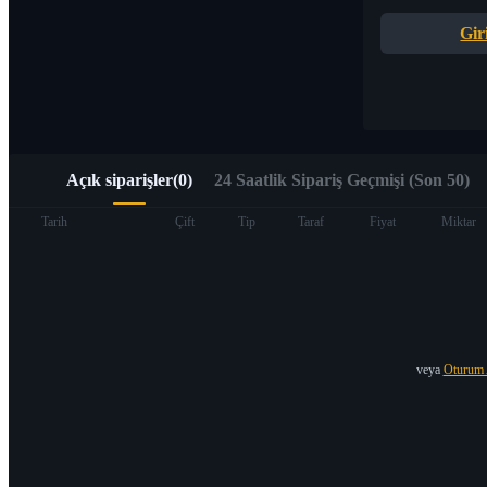
Alpha Trading aracılığıyla Web3’e hızlı erişim
Gir
Açık siparişler
(
0
)
24 Saatlik Sipariş Geçmişi (Son 50)
Vadeli İşlemler
Tarih
Çift
Tip
Taraf
Fiyat
Miktar
veya
Oturum 
USDT Vadeli İşlemleri
Teminat olarak USDT kullanan vadeli işlemler