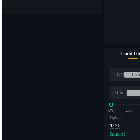
Limit İş
Fiyat
Miktar
0%
25%
--
Toplam
TP/SL
Satın Al