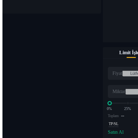
Limit İş
Fiyat
Miktar
0%
25%
--
Toplam
TP/SL
Satın Al