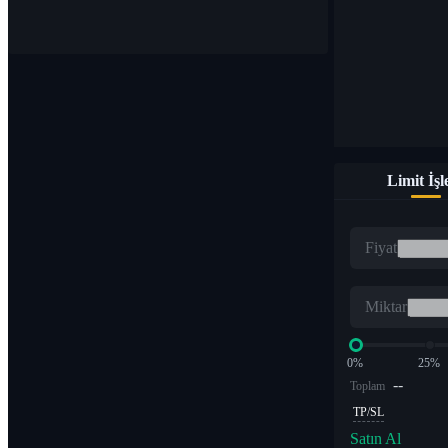
1.000'den fazla çiftte dijital para birimleri satın alın ve satın
Limit İş
ETF
Fiyat
Kaldıraçlı katlarda kripto ticareti
Miktar
0%
25%
--
Toplam
TP/SL
Satın Al
Alfa