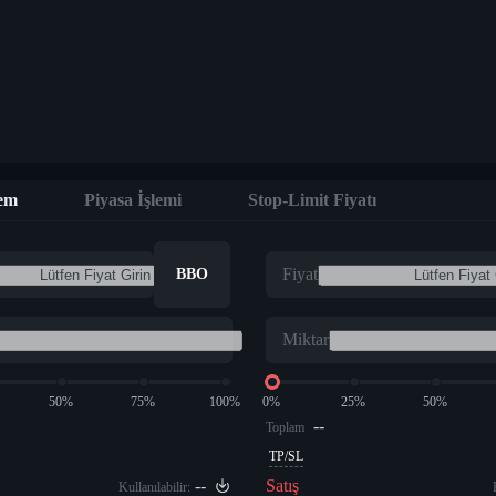
lem
Piyasa İşlemi
Stop-Limit Fiyatı
Fiyat
BBO
Miktar
50%
75%
100%
0%
25%
50%
--
Toplam
TP/SL
--
Satış
Kullanılabilir: