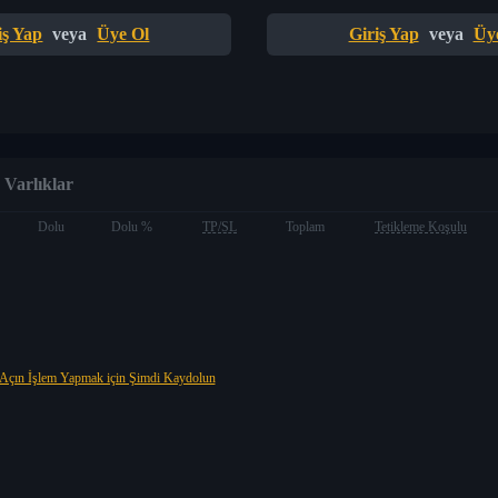
iş Yap
veya
Üye Ol
Giriş Yap
veya
Üy
Varlıklar
Dolu
Dolu %
TP/SL
Toplam
Tetikleme Koşulu
Açın İşlem Yapmak için Şimdi Kaydolun