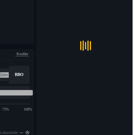
Krediler
BBO
75%
100%
--
Kullanılabilir: