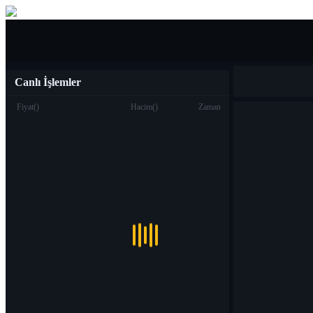
Al Sat
Canlı İşlemler
Fiyat
(
)
Hacim
(
)
Zaman
Ticaret
Spot