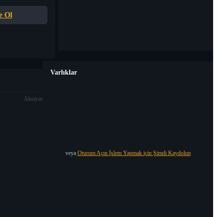
e Ol
Varlıklar
Aksiyon
veya
Oturum Açın İşlem Yapmak için Şimdi Kaydolun