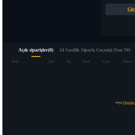
Alpha Trading aracılığıyla Web3’e hızlı erişim
Gir
Açık siparişler
(
0
)
24 Saatlik Sipariş Geçmişi (Son 50)
Vadeli İşlemler
Tarih
Çift
Tip
Taraf
Fiyat
Miktar
veya
Oturum 
USDT Vadeli İşlemleri
Teminat olarak USDT kullanan vadeli işlemler