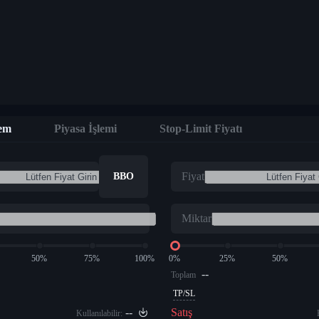
lem
Piyasa İşlemi
Stop-Limit Fiyatı
Fiyat
BBO
Miktar
50%
75%
100%
0%
25%
50%
--
Toplam
TP/SL
--
Satış
Kullanılabilir: