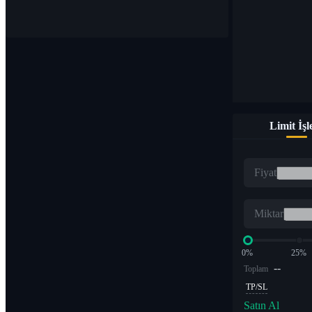
1.000'den fazla çiftte dijital para birimleri satın alın ve satın
Limit İş
ETF
Fiyat
Kaldıraçlı katlarda kripto ticareti
Miktar
0%
25%
--
Toplam
TP/SL
Satın Al
Alfa