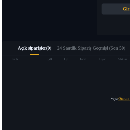
Alpha Trading aracılığıyla Web3’e hızlı erişim
Gir
Açık siparişler
(
0
)
24 Saatlik Sipariş Geçmişi (Son 50)
Vadeli İşlemler
Tarih
Çift
Tip
Taraf
Fiyat
Miktar
veya
Oturum 
USDT Vadeli İşlemleri
Teminat olarak USDT kullanan vadeli işlemler