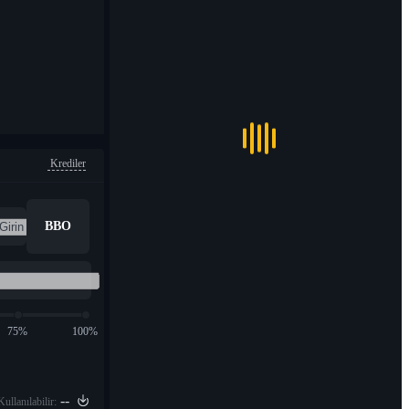
Krediler
BBO
75%
100%
--
Kullanılabilir: