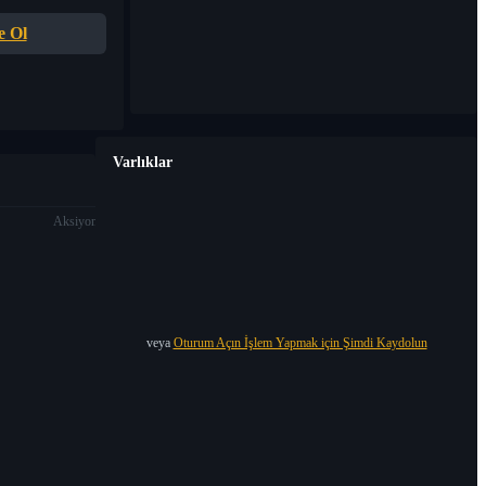
e Ol
Varlıklar
Aksiyon
veya
Oturum Açın İşlem Yapmak için Şimdi Kaydolun