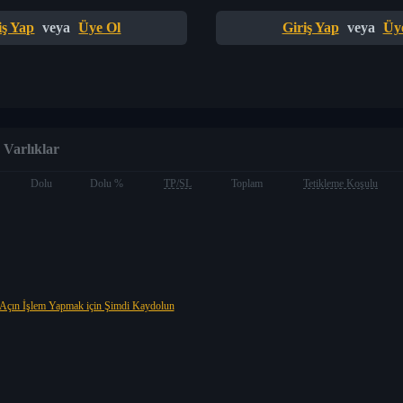
iş Yap
veya
Üye Ol
Giriş Yap
veya
Üy
Varlıklar
Dolu
Dolu %
TP/SL
Toplam
Tetikleme Koşulu
Açın İşlem Yapmak için Şimdi Kaydolun