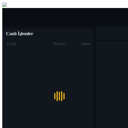
Al Sat
Canlı İşlemler
Fiyat
(
)
Hacim
(
)
Zaman
Ticaret
Spot