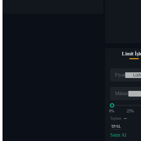
Limit İş
Fiyat
Miktar
0%
25%
--
Toplam
TP/SL
Satın Al