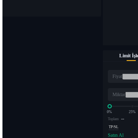
1.000'den fazla çiftte dijital para birimleri satın alın ve satın
Limit İş
ETF
Fiyat
Kaldıraçlı katlarda kripto ticareti
Miktar
0%
25%
--
Toplam
TP/SL
Satın Al
Alfa