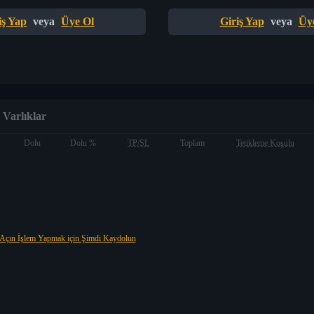
iş Yap
veya
Üye Ol
Giriş Yap
veya
Üy
Varlıklar
Dolu
Dolu %
TP/SL
Toplam
Tetikleme Koşulu
Açın İşlem Yapmak için Şimdi Kaydolun