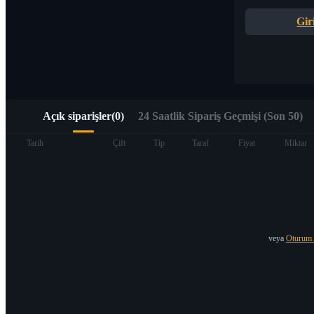
Alpha Trading aracılığıyla Web3’e hızlı erişim
Gir
Açık siparişler
(
0
)
24 Saatlik Sipariş Geçmişi (Son 50)
Vadeli İşlemler
Tarih
Çift
Tip
Taraf
Fiyat
Miktar
veya
Oturum 
USDT Vadeli İşlemleri
Teminat olarak USDT kullanan vadeli işlemler