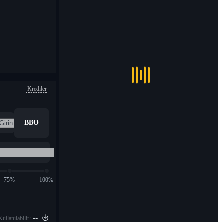
Krediler
BBO
75%
100%
--
Kullanılabilir: