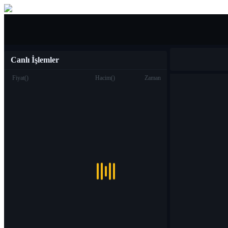
Al Sat
Canlı İşlemler
Fiyat
(
)
Hacim
(
)
Zaman
Ticaret
Spot