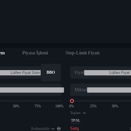
lem
Piyasa İşlemi
Stop-Limit Fiyatı
Fiyat
BBO
Miktar
50%
75%
100%
0%
25%
50%
--
Toplam
TP/SL
--
Satış
Kullanılabilir: