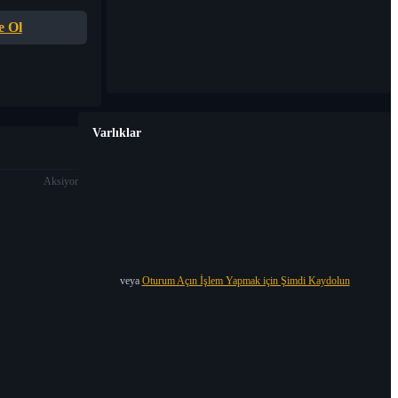
e Ol
Varlıklar
Aksiyon
veya
Oturum Açın İşlem Yapmak için Şimdi Kaydolun