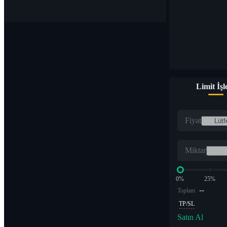
Limit İş
Fiyat
Miktar
0%
25%
--
Toplam
TP/SL
Satın Al