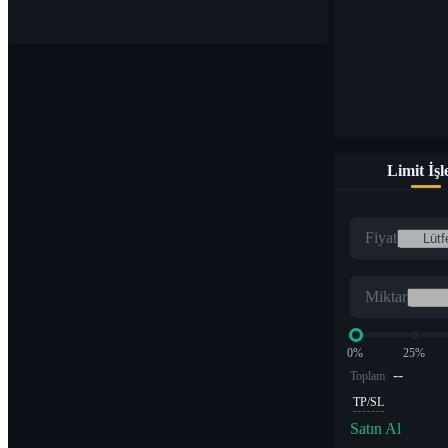
Limit İş
Fiyat
Miktar
0%
25%
--
Toplam
TP/SL
Satın Al