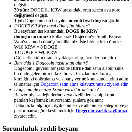
değişti.
30 gün:
DOGE ile KRW arasındaki oran geçen aya göre
Kazan
değişmedi
değişti.
1 yıl:
Dogecoin son bir yılda
önemli fiyat düşüşü
gördü.
DOGE'i KRW'ye nasıl dönüştürebilirim?
Bu sayfanın üst kısmındaki
DOGE ile KRW
dönüştürücümüzü
kullanarak Dogecoin'yi South Korean
Won'ye anında dönüştürebilirsiniz. İşte birkaç hızlı örnek:
₩10 KRW = 0 DOGE
10 DOGE = ₩0 KRW
(Gösterilen tüm oranlar yaklaşık olup, ücretler hariçtir.)
Bitrue'da 1 Dogecoin nasıl satın alınır?
Dogecoin'ı güvenli bir şekilde
Bitrue
'dan satın alabilirsiniz,
Power Piggy
bu önde gelen bir merkezi borsa. Cüzdanınızı kurma,
kimliğinizi doğrulama ve sipariş verme konusunda adım adım
Günlük rekabetçi ödüller kazanın
talimatlar için
Dogecoin satın alma kılavuzumuzu ziyaret edin
.
Dogecoin ile benzer kripto varlıklar nelerdir?
Benzer piyasa değerlerine veya özelliklere sahip kripto
paraları keşfetmek istiyorsanız, şunlara göz atın:
Daha fazla bilgi için, ilgili coinleri ve altcoinleri kategori veya
performansa göre keşfetmek için
Dogecoin varlık sayfamızı
ziyaret edin.
Sorumluluk reddi beyanı