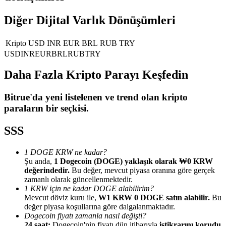
Diğer Dijital Varlık Dönüşümleri
Rehber
Vadeli İşlemler Başlangıç Kılavuzu
Kripto
USD
INR
EUR
BRL
RUB
TRY
USD
INR
EUR
BRL
RUB
TRY
Daha Fazla Kripto Parayı Keşfedin
Bitrue
'da yeni listelenen ve trend olan kripto
paraların bir seçkisi.
SSS
Ticaret stratejileri
1 DOGE KRW ne kadar?
Nasıl kârlı kalabileceğinizi öğrenin
Şu anda,
1 Dogecoin (DOGE) yaklaşık olarak ₩0 KRW
değerindedir.
Bu değer, mevcut piyasa oranına göre gerçek
zamanlı olarak güncellenmektedir.
1 KRW için ne kadar DOGE alabilirim?
Mevcut döviz kuru ile,
₩1 KRW 0 DOGE satın alabilir.
Bu
değer piyasa koşullarına göre dalgalanmaktadır.
Dogecoin fiyatı zamanla nasıl değişti?
24 saat:
Dogecoin'nin fiyatı dün itibarıyla
istikrarını korudu