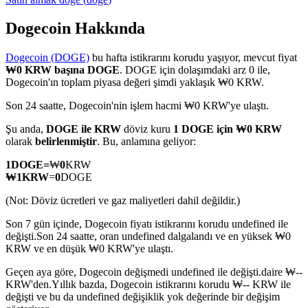
Dogecoin Hakkında
Dogecoin (DOGE)
bu hafta istikrarını korudu yaşıyor, mevcut fiyat
COIN-M Vadeli İşlemleri
₩0 KRW başına DOGE
. DOGE için dolaşımdaki arz 0 ile,
Dogecoin'ın toplam piyasa değeri şimdi yaklaşık ₩0 KRW.
Kripto Para Vadeli İşlemleri
Son 24 saatte, Dogecoin'nin işlem hacmi ₩0 KRW'ye ulaştı.
Şu anda,
DOGE ile KRW
döviz kuru
1 DOGE için ₩0 KRW
TradFi
olarak
belirlenmiştir
. Bu, anlamına geliyor:
Hisse senetleri, döviz, değerli metaller ve emtia türevleri
1
DOGE
=
₩
0
KRW
₩
1
KRW
=
0
DOGE
(Not: Döviz ücretleri ve gaz maliyetleri dahil değildir.)
Son 7 gün içinde, Dogecoin fiyatı istikrarını korudu undefined ile
değişti.
Son 24 saatte, oran undefined dalgalandı ve en yüksek ₩0
KRW ve en düşük ₩0 KRW'ye ulaştı.
Geçen aya göre, Dogecoin değişmedi undefined ile değişti.daire ₩--
KRW'den.
Yıllık bazda, Dogecoin istikrarını korudu ₩-- KRW ile
değişti ve bu da undefined değişiklik yok değerinde bir değişim
USDC Vadeli İşlemleri