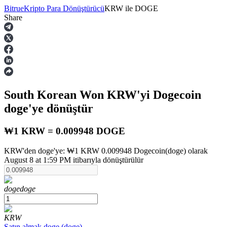
Bitrue
Kripto Para Dönüştürücü
KRW
ile
DOGE
Share
Vadeli İşlemler
South Korean Won
KRW
'yi Dogecoin
doge
'ye dönüştür
₩1 KRW = 0.009948 DOGE
KRW'den doge'ye: ₩1 KRW 0.009948 Dogecoin(doge) olarak
USDT Vadeli İşlemleri
August 8 at 1:59 PM itibarıyla dönüştürülür
Teminat olarak USDT kullanan vadeli işlemler
doge
doge
KRW
Satın almak
doge
(
doge
)