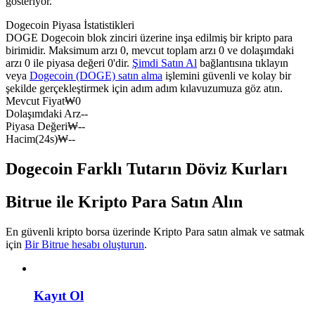
gösteriyor.
USDC'yi teminat olarak kullanan vadeli işlemler
Dogecoin Piyasa İstatistikleri
DOGE Dogecoin blok zinciri üzerine inşa edilmiş bir kripto para
birimidir. Maksimum arzı 0, mevcut toplam arzı 0 ve dolaşımdaki
arzı 0 ile piyasa değeri 0'dir.
Şimdi Satın Al
bağlantısına tıklayın
veya
Dogecoin (DOGE) satın alma
işlemini güvenli ve kolay bir
şekilde gerçekleştirmek için adım adım kılavuzumuza göz atın.
Mevcut Fiyat
₩
0
Dolaşımdaki Arz
--
Piyasa Değeri
₩
--
Hacim(24s)
₩
--
Kopya Ticaret
Dogecoin Farklı Tutarın Döviz Kurları
En iyi traderlarla güçlerinizi birleştirin
Bitrue ile Kripto Para Satın Alın
En güvenli kripto borsa üzerinde Kripto Para satın almak ve satmak
için
Bir Bitrue hesabı oluşturun
.
Kayıt Ol