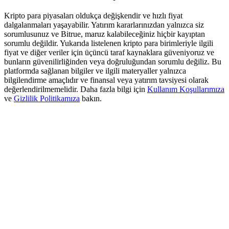
Kripto para piyasaları oldukça değişkendir ve hızlı fiyat
Staking
dalgalanmaları yaşayabilir. Yatırım kararlarınızdan yalnızca siz
sorumlusunuz ve Bitrue, maruz kalabileceğiniz hiçbir kayıptan
Yüksek getiri ve anında erişim
sorumlu değildir. Yukarıda listelenen kripto para birimleriyle ilgili
fiyat ve diğer veriler için üçüncü taraf kaynaklara güveniyoruz ve
bunların güvenilirliğinden veya doğruluğundan sorumlu değiliz. Bu
platformda sağlanan bilgiler ve ilgili materyaller yalnızca
bilgilendirme amaçlıdır ve finansal veya yatırım tavsiyesi olarak
değerlendirilmemelidir. Daha fazla bilgi için
Kullanım Koşullarımıza
ve
Gizlilik Politikamıza
bakın.
Launchpool
Popüler token'lar kazanmak için esnek staking