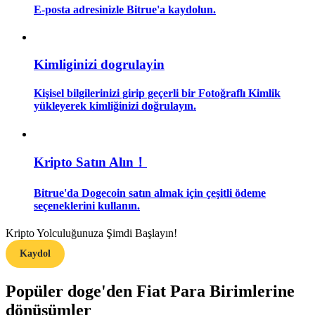
E-posta adresinizle Bitrue'a kaydolun.
Kopya Tüccarı Olun
Kâr paylaşımı ve kopya ticaret komisyonlarının tadını çıkarın
Kimliginizi dogrulayin
Kişisel bilgilerinizi girip geçerli bir Fotoğraflı Kimlik
yükleyerek kimliğinizi doğrulayın.
Kripto Satın Alın！
Bilgi
Bitrue'da Dogecoin satın almak için çeşitli ödeme
Ticaret bilgileri vb. dahil olmak üzere büyük veri analizi.
seçeneklerini kullanın.
Kripto Yolculuğunuza Şimdi Başlayın!
Kaydol
Popüler doge'den Fiat Para Birimlerine
dönüşümler