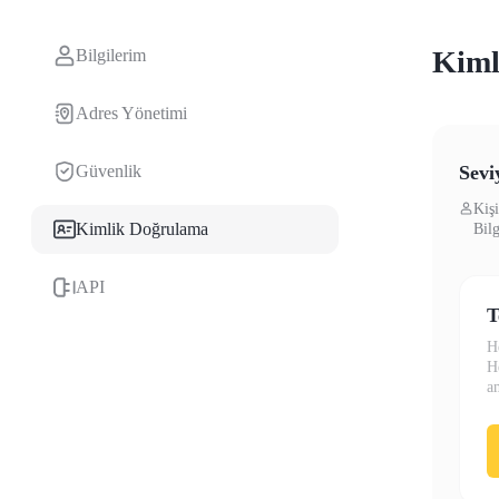
Kiml
Bilgilerim
Vadeli İşlemler
Adres Yönetimi
Güvenlik
Sevi
Kişi
Kimlik Doğrulama
Bilg
API
T
USDT Vadeli İşlemleri
H
H
Teminat olarak USDT kullanan vadeli işlemler
a