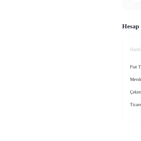
Hesap 
COIN-M Vadeli İşlemleri
Kripto Para Vadeli İşlemleri
Özell
TradFi
Fiat T
Hisse senetleri, döviz, değerli metaller ve emtia türevleri
Mevdu
Çekim
Ticare
USDC Vadeli İşlemleri