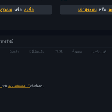
าสู่ระบบ
หรือ
ลงชื่อ
เข้าสู่ระบบ
หรือ
ลง
ินทรัพย์
TP/SL
อิ่มแล้ว
% ที่เติมแล้ว
ทั้งหมด
กฎทริกเกอร์
บบ
หรือ
ลงทะเบียนตอนนี้
เพื่อซื้อขาย