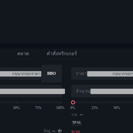
ตลาด
คำสั่งทริกเกอร์
ราคา
BBO
จำนวน
50%
75%
100%
0%
25%
50%
--
รวม
TP/SL
--
มีอยู่:
ขาย