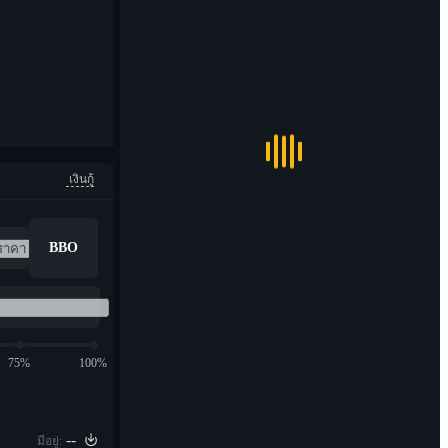
เงินกู้
BBO
75%
100%
--
มีอยู่: