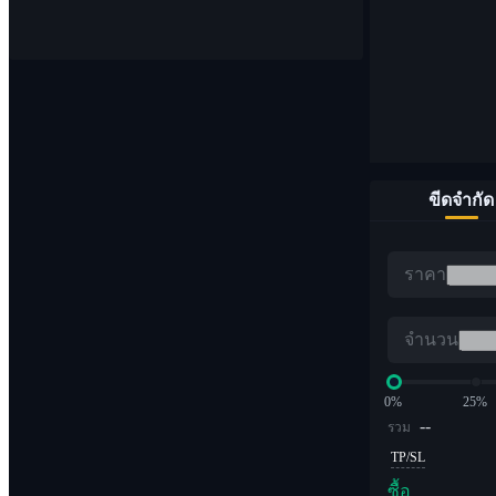
จุด
ซื้อและขายสกุลเงินดิจิทัล 1,000 คู่
ขีดจำกัด
อีทีเอฟ
ราคา
การซื้อขาย Crypto ด้วยเลเวอเรจทวีคูณ
จำนวน
0%
25%
--
รวม
TP/SL
ซื้อ