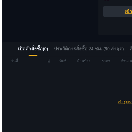
อัลฟ่า
เข้
เข้าถึง Web3 ได้อย่างรวดเร็วผ่าน Alpha Trading
เปิดคำสั่งซื้อ
(
0
)
ประวัติการสั่งซื้อ 24 ชม. (50 ล่าสุด)
ส
วันที่
คู่
พิมพ์
ด้านข้าง
ราคา
จำนวน
ฟิวเจอร์ส
เข้าสู่ระ