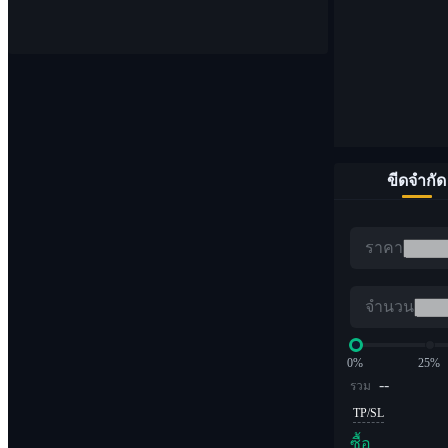
จุด
ซื้อและขายสกุลเงินดิจิทัล 1,000 คู่
ขีดจำกัด
อีทีเอฟ
ราคา
การซื้อขาย Crypto ด้วยเลเวอเรจทวีคูณ
จำนวน
0%
25%
--
รวม
TP/SL
ซื้อ