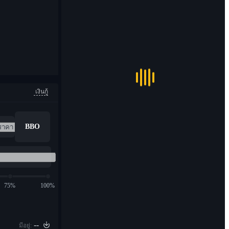
เงินกู้
BBO
75%
100%
--
มีอยู่: