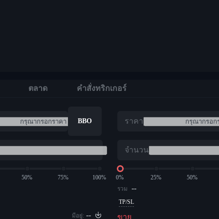
ตลาด
คำสั่งทริกเกอร์
ราคา
BBO
จำนวน
50%
75%
100%
0%
25%
50%
--
รวม
TP/SL
--
มีอยู่:
ขาย