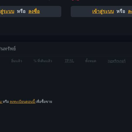
าสู่ระบบ
หรือ
ลงชื่อ
เข้าสู่ระบบ
หรือ
ลง
ินทรัพย์
TP/SL
อิ่มแล้ว
% ที่เติมแล้ว
ทั้งหมด
กฎทริกเกอร์
บบ
หรือ
ลงทะเบียนตอนนี้
เพื่อซื้อขาย