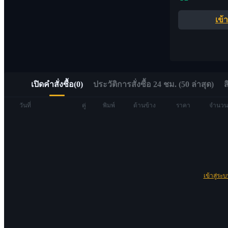
อัลฟ่า
เข้
เข้าถึง Web3 ได้อย่างรวดเร็วผ่าน Alpha Trading
เปิดคำสั่งซื้อ
(
0
)
ประวัติการสั่งซื้อ 24 ชม. (50 ล่าสุด)
ส
วันที่
คู่
พิมพ์
ด้านข้าง
ราคา
จำนวน
ฟิวเจอร์ส
เข้าสู่ระ