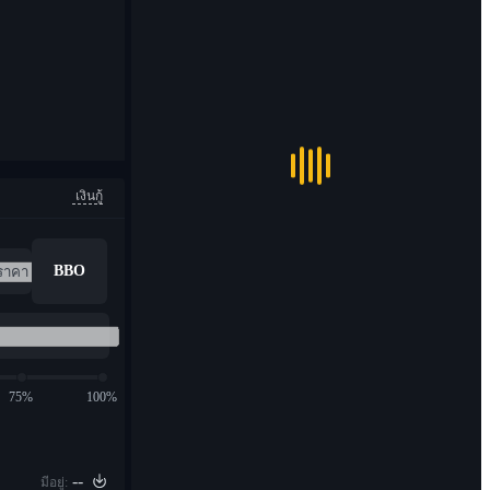
เงินกู้
BBO
75%
100%
--
มีอยู่: