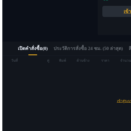
อัลฟ่า
เข้
เข้าถึง Web3 ได้อย่างรวดเร็วผ่าน Alpha Trading
เปิดคำสั่งซื้อ
(
0
)
ประวัติการสั่งซื้อ 24 ชม. (50 ล่าสุด)
ส
วันที่
คู่
พิมพ์
ด้านข้าง
ราคา
จำนวน
ฟิวเจอร์ส
เข้าสู่ระ