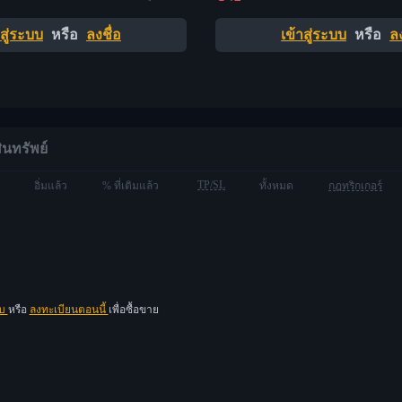
าสู่ระบบ
หรือ
ลงชื่อ
เข้าสู่ระบบ
หรือ
ลง
ินทรัพย์
TP/SL
อิ่มแล้ว
% ที่เติมแล้ว
ทั้งหมด
กฎทริกเกอร์
บบ
หรือ
ลงทะเบียนตอนนี้
เพื่อซื้อขาย