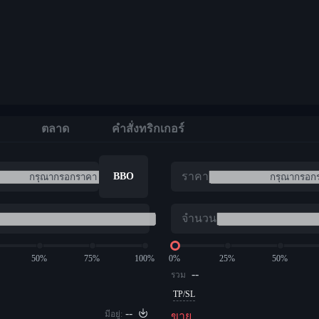
ตลาด
คำสั่งทริกเกอร์
ราคา
BBO
จำนวน
50%
75%
100%
0%
25%
50%
--
รวม
TP/SL
--
มีอยู่:
ขาย