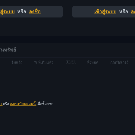
าสู่ระบบ
หรือ
ลงชื่อ
เข้าสู่ระบบ
หรือ
ลง
ินทรัพย์
TP/SL
อิ่มแล้ว
% ที่เติมแล้ว
ทั้งหมด
กฎทริกเกอร์
บบ
หรือ
ลงทะเบียนตอนนี้
เพื่อซื้อขาย