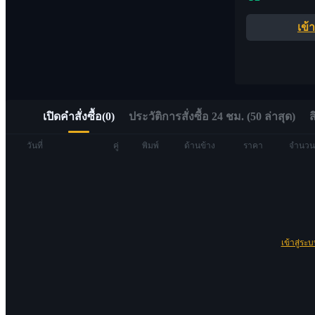
อัลฟ่า
เข้
เข้าถึง Web3 ได้อย่างรวดเร็วผ่าน Alpha Trading
เปิดคำสั่งซื้อ
(
0
)
ประวัติการสั่งซื้อ 24 ชม. (50 ล่าสุด)
ส
วันที่
คู่
พิมพ์
ด้านข้าง
ราคา
จำนวน
ฟิวเจอร์ส
เข้าสู่ระ