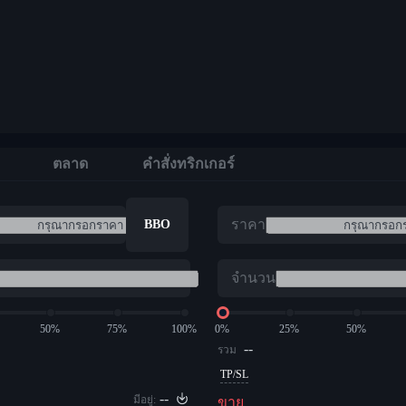
ตลาด
คำสั่งทริกเกอร์
ราคา
BBO
จำนวน
50%
75%
100%
0%
25%
50%
--
รวม
TP/SL
--
มีอยู่:
ขาย