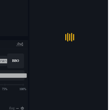
เงินกู้
BBO
75%
100%
--
มีอยู่: