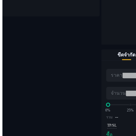
จุด
ซื้อและขายสกุลเงินดิจิทัล 1,000 คู่
ขีดจำกัด
อีทีเอฟ
ราคา
การซื้อขาย Crypto ด้วยเลเวอเรจทวีคูณ
จำนวน
0%
25%
--
รวม
TP/SL
ซื้อ