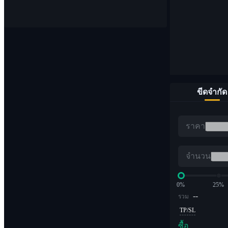
จุด
ซื้อและขายสกุลเงินดิจิทัล 1,000 คู่
ขีดจำกัด
อีทีเอฟ
ราคา
การซื้อขาย Crypto ด้วยเลเวอเรจทวีคูณ
จำนวน
0%
25%
--
รวม
TP/SL
ซื้อ