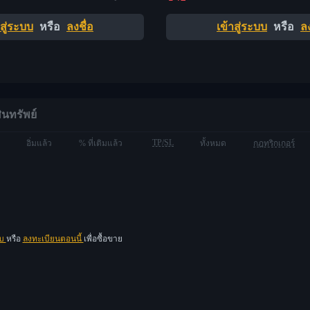
าสู่ระบบ
หรือ
ลงชื่อ
เข้าสู่ระบบ
หรือ
ลง
ินทรัพย์
TP/SL
อิ่มแล้ว
% ที่เติมแล้ว
ทั้งหมด
กฎทริกเกอร์
บบ
หรือ
ลงทะเบียนตอนนี้
เพื่อซื้อขาย