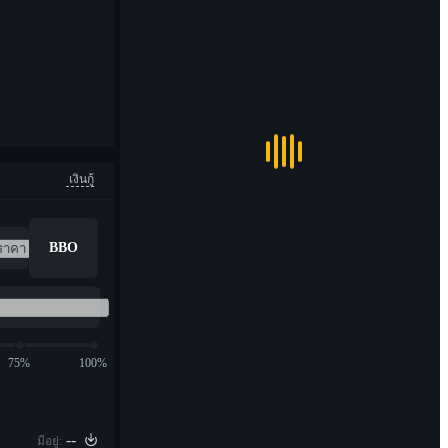
เงินกู้
BBO
75%
100%
--
มีอยู่: