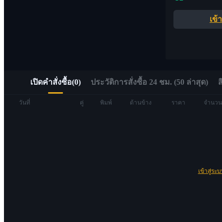
อัลฟ่า
เข้
เข้าถึง Web3 ได้อย่างรวดเร็วผ่าน Alpha Trading
เปิดคำสั่งซื้อ
(
0
)
ประวัติการสั่งซื้อ 24 ชม. (50 ล่าสุด)
ส
วันที่
คู่
พิมพ์
ด้านข้าง
ราคา
จำนวน
ฟิวเจอร์ส
เข้าสู่ระ