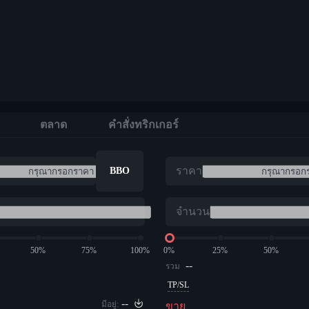
ตลาด
คำสั่งทริกเกอร์
ราคา
BBO
จำนวน
50%
75%
100%
0%
25%
50%
--
รวม
TP/SL
--
มีอยู่:
ขาย