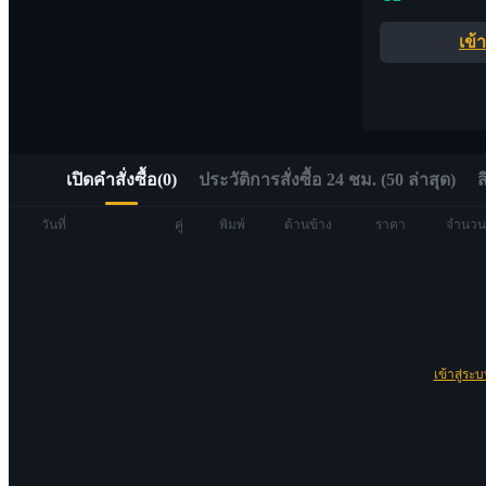
อัลฟ่า
เข้
เข้าถึง Web3 ได้อย่างรวดเร็วผ่าน Alpha Trading
เปิดคำสั่งซื้อ
(
0
)
ประวัติการสั่งซื้อ 24 ชม. (50 ล่าสุด)
ส
วันที่
คู่
พิมพ์
ด้านข้าง
ราคา
จำนวน
ฟิวเจอร์ส
เข้าสู่ระ