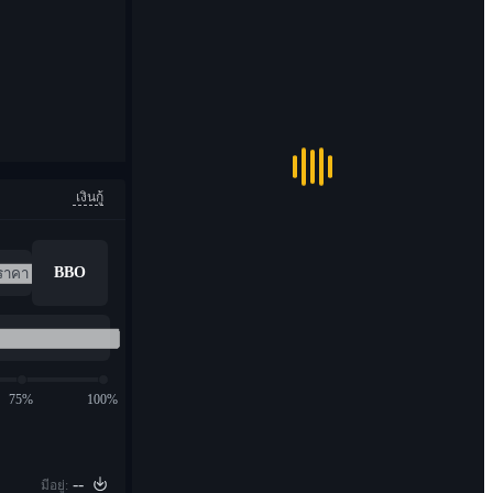
เงินกู้
BBO
75%
100%
--
มีอยู่: