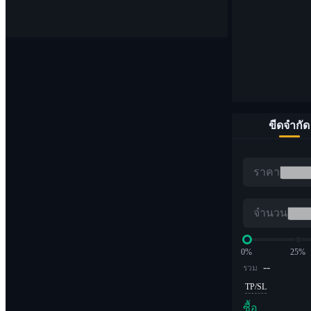
จุด
ซื้อและขายสกุลเงินดิจิทัล 1,000 คู่
ขีดจำกัด
อีทีเอฟ
ราคา
การซื้อขาย Crypto ด้วยเลเวอเรจทวีคูณ
จำนวน
0%
25%
--
รวม
TP/SL
ซื้อ