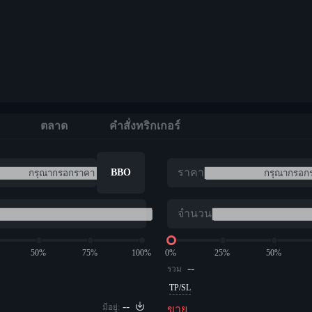
ตลาด
คำสั่งทริกเกอร์
ราคา
BBO
จำนวน
50%
75%
100%
0%
25%
50%
--
รวม
TP/SL
--
มีอยู่:
ขาย