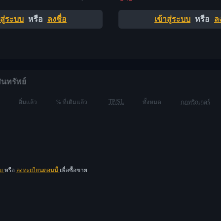
าสู่ระบบ
หรือ
ลงชื่อ
เข้าสู่ระบบ
หรือ
ลง
ินทรัพย์
TP/SL
อิ่มแล้ว
% ที่เติมแล้ว
ทั้งหมด
กฎทริกเกอร์
บบ
หรือ
ลงทะเบียนตอนนี้
เพื่อซื้อขาย