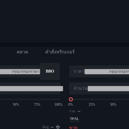
ตลาด
คำสั่งทริกเกอร์
ราคา
BBO
จำนวน
50%
75%
100%
0%
25%
50%
--
รวม
TP/SL
--
มีอยู่:
ขาย