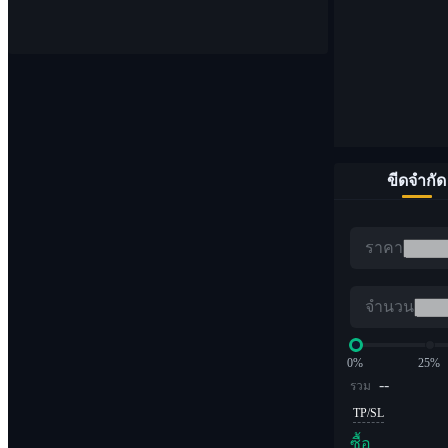
จุด
ซื้อและขายสกุลเงินดิจิทัล 1,000 คู่
ขีดจำกัด
อีทีเอฟ
ราคา
การซื้อขาย Crypto ด้วยเลเวอเรจทวีคูณ
จำนวน
0%
25%
--
รวม
TP/SL
ซื้อ