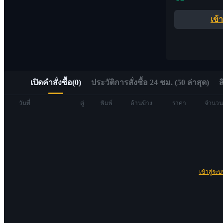
อัลฟ่า
เข้
เข้าถึง Web3 ได้อย่างรวดเร็วผ่าน Alpha Trading
เปิดคำสั่งซื้อ
(
0
)
ประวัติการสั่งซื้อ 24 ชม. (50 ล่าสุด)
ส
วันที่
คู่
พิมพ์
ด้านข้าง
ราคา
จำนวน
ฟิวเจอร์ส
เข้าสู่ระ