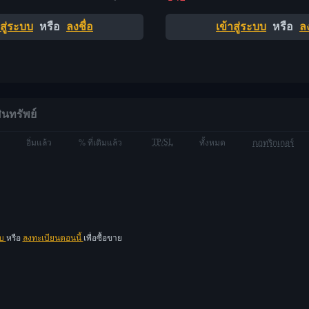
าสู่ระบบ
หรือ
ลงชื่อ
เข้าสู่ระบบ
หรือ
ลง
ินทรัพย์
TP/SL
อิ่มแล้ว
% ที่เติมแล้ว
ทั้งหมด
กฎทริกเกอร์
บบ
หรือ
ลงทะเบียนตอนนี้
เพื่อซื้อขาย