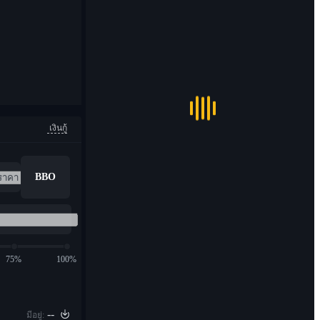
เงินกู้
BBO
75%
100%
--
มีอยู่: