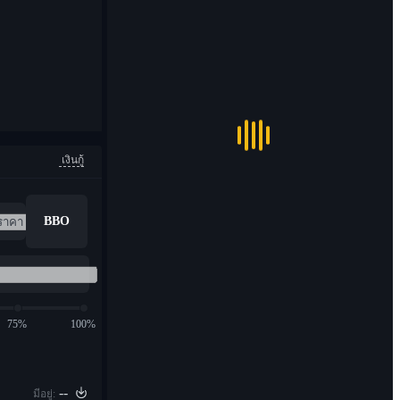
เงินกู้
BBO
75%
100%
--
มีอยู่: