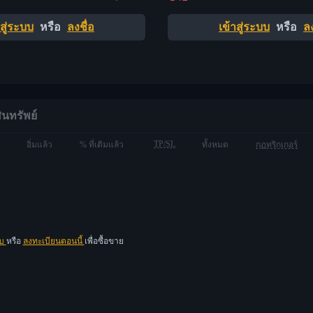
าสู่ระบบ
หรือ
ลงชื่อ
เข้าสู่ระบบ
หรือ
ลง
ินทรัพย์
TP/SL
อิ่มแล้ว
% ที่เติมแล้ว
ทั้งหมด
กฎทริกเกอร์
บบ
หรือ
ลงทะเบียนตอนนี้
เพื่อซื้อขาย