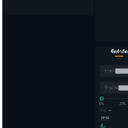
จุด
ซื้อและขายสกุลเงินดิจิทัล 1,000 คู่
ขีดจำกัด
อีทีเอฟ
ราคา
การซื้อขาย Crypto ด้วยเลเวอเรจทวีคูณ
จำนวน
0%
25%
--
รวม
TP/SL
ซื้อ