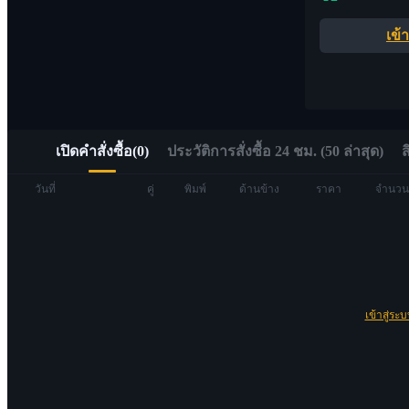
อัลฟ่า
เข้
เข้าถึง Web3 ได้อย่างรวดเร็วผ่าน Alpha Trading
เปิดคำสั่งซื้อ
(
0
)
ประวัติการสั่งซื้อ 24 ชม. (50 ล่าสุด)
ส
วันที่
คู่
พิมพ์
ด้านข้าง
ราคา
จำนวน
ฟิวเจอร์ส
เข้าสู่ระ