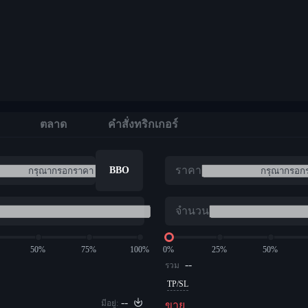
ตลาด
คำสั่งทริกเกอร์
ราคา
BBO
จำนวน
50%
75%
100%
0%
25%
50%
--
รวม
TP/SL
--
มีอยู่:
ขาย