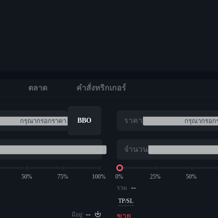
ตลาด
คำสั่งทริกเกอร์
ราคา
BBO
จำนวน
50%
75%
100%
0%
25%
50%
--
รวม
TP/SL
--
มีอยู่:
ขาย