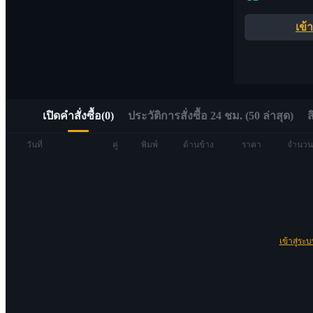
อัลฟ่า
เข้
เข้าถึง Web3 ได้อย่างรวดเร็วผ่าน Alpha Trading
เปิดคำสั่งซื้อ
(
0
)
ประวัติการสั่งซื้อ 24 ชม. (50 ล่าสุด)
ส
วันที่
คู่
พิมพ์
ด้านข้าง
ราคา
จำนวน
ฟิวเจอร์ส
เข้าสู่ระ