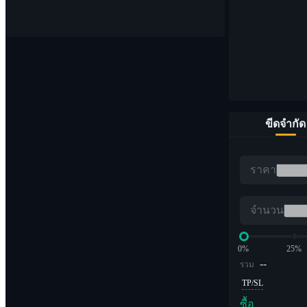
จุด
ซื้อและขายสกุลเงินดิจิทัล 1,000 คู่
ขีดจำกัด
อีทีเอฟ
ราคา
การซื้อขาย Crypto ด้วยเลเวอเรจทวีคูณ
จำนวน
0%
25%
--
รวม
TP/SL
ซื้อ