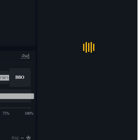
เงินกู้
BBO
75%
100%
--
มีอยู่: