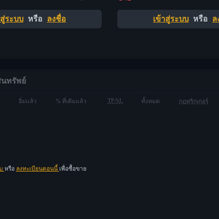
าสู่ระบบ
หรือ
ลงชื่อ
เข้าสู่ระบบ
หรือ
ลง
ินทรัพย์
TP/SL
อิ่มแล้ว
% ที่เติมแล้ว
ทั้งหมด
กฎทริกเกอร์
บบ
หรือ
ลงทะเบียนตอนนี้
เพื่อซื้อขาย