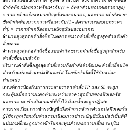
อัตราส่วนขอบเขตราคาสูง/ต่ำสำหรับคำสั่งจำกัด
ราคาคำสั่งซื้อ
จำกัดต้องน้อยกว่าหรือเท่ากับ (1 + อัตราส่วนขอบเขตราคาสูง)
× ราคาทำเครื่องหมายปัจจุบันของอนาคต, และราคาคำสั่งขาย
ขีดจำกัดต้องมากกว่าหรือเท่ากับ (1 - อัตราส่วนขอบเขตราคา
ต่ำ) × ราคาทำเครื่องหมายปัจจุบันของอนาคต.
จำนวนสูงสุดต่อคำสั่งซื้อในตลาด
ขนาดคำสั่งซื้อสูงสุดสำหรับคำ
สั่งตลาด
ฟิวเจอร์ส COIN-M
จำนวนสูงสุดต่อคำสั่งซื้อแบบจำกัด
ขนาดคำสั่งซื้อสูงสุดสำหรับ
คำสั่งซื้อแบบจำกัด
ฟิวเจอร์สสกุลเงินดิจิทัล
ปริมาณคำสั่งซื้อสูงสุด
คำสั่งรวมถึงคำสั่งจำกัดและคำสั่งเงื่อนไข
สำหรับแต่ละตำแหน่งฟิวเจอร์ส โดยข้อจำกัดนี้ใช้กับแต่ละ
ตำแหน่ง
TradFi
เกณฑ์การป้องกันการกระจายราคา
คำสั่ง TP และ SL จะถูก
อนุพันธ์ของหุ้น ฟอเร็กซ์ โลหะมีค่า และสินค้าโภคภัณฑ์
กระตุ้นเมื่อความแตกต่างระหว่างราคาสุดท้ายของฟิวเจอร์ส
และราคามาร์กเกินเกณฑ์ที่ตั้งไว้ มิฉะนั้นจะถูกปฏิเสธ
ค่าธรรมเนียมการชำระบัญชี
เมื่อทำการชำระตำแหน่งฟิวเจอร์ส
ผู้ใช้จะถูกเรียกเก็บค่าธรรมเนียมการชำระบัญชีเป็นเปอร์เซ็นต์ที่
แน่นอนซึ่งจะถูกฝากเข้าในกองทุนสำรองความเสี่ยง ระบุใน