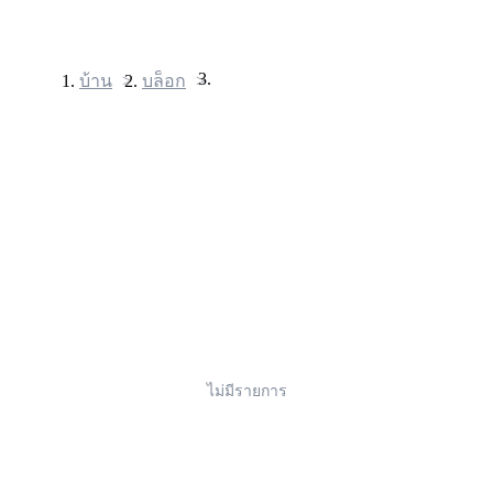
บ้าน
>
บล็อก
>
ฟิวเจอร์ส
ไม่มีรายการ
ฟิวเจอร์ส USDT
ฟิวเจอร์สที่ใช้ USDT เป็นหลักประกัน