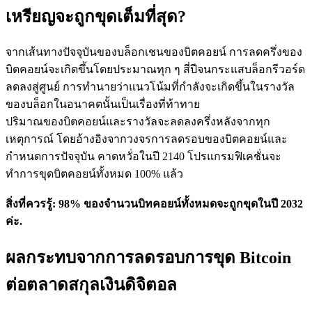
เหรียญจะถูกขุดเต็มที่สุด?
จากเส้นทางปัจจุบันของบล็อกเชนของบิตคอยน์ การลดครึ่งของ
บิตคอยน์จะเกิดขึ้นโดยประมาณทุก ๆ สี่ปีจนกระแสบล็อกรีวอร์ด
ลดลงสู่ศูนย์ การทำนายว่าแนวโน้มที่กำลังจะเกิดขึ้นในรางวัล
ของบล็อกในอนาคตนั้นเป็นเรื่องที่ท้าทาย
เรียนรู้ Staking
ปริมาณของบิตคอยน์และรางวัลจะลดลงครึ่งหลังจากทุก
เหตุการณ์ โดยอ้างอิงจากวงจรการลดรอบของบิตคอยน์และ
เรียนรู้เกี่ยวกับการสร้างรายได้แบบพาสซีฟ
กำหนดการปัจจุบัน คาดหวั่​อในปี 2140 โปรแกรมฟิเคชั่นจะ
Bitrue
AI
ทำการขุดบิตคอยน์ทั้งหมด 100% แล้ว
สิ่งที่ควรรู้: 98% ของจำนวนบิทคอยน์ทั้งหมดจะถูกขุดในปี 2032
ค่ะ.
ผลกระทบจากการลดรอบการขุด Bitcoin
ต่อตลาดสกุลเงินดิจิตอล
พันธมิตร Bitrue