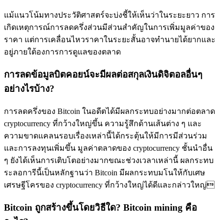
แม้แนวโน้มทางประวัติศาสตร์จะบ่งชี้ให้เห็นว่าในระยะยาว การ
BTC Flexible Staking | Daily Rewards
เกิดเหตุการณ์การลดครึ่งส่วนมีส่วนสำคัญในการเพิ่มมูลค่าของ
ราคา แต่การเคลื่อนไหวราคาในระยะสั้นอาจทำนายได้ยากและ
อยู่ภายใต้องการการดูแลของตลาด
การลดข้อมูลบิตคอยน์จะมีผลต่อสกุลเงินดิจิตอลอื่นๆ
อย่างไรบ้าง?
การลดครึ่งของ Bitcoin ในอดีตได้มีผลกระทบอย่างมากต่อตลาด
กิจกรรมเพิ่มเติม
cryptocurrency ที่กว้างใหญ่ขึ้น ความรู้สึกด้านเส้นต่าง ๆ และ
ความขาดแคลนรอบเรื่องเหล่านี้ได้กระตุ้นให้มีการมีส่วนร่วม
รับรางวัลและสิทธิพิเศษสุดพิเศษ
และการลงทุนเพิ่มขึ้น มูลค่าตลาดของ cryptocurrency ชั้นนำอื่น
ศูนย์รางวัล
ๆ ยังได้เห็นการเติบโตอย่างมากขณะช่วงเวลาเหล่านี้ ผลกระทบ
ระลอการีนี้เป็นหลักฐานว่า Bitcoin มีผลกระทบมโนให้กับเศษ
เข้าสู่ระบบ
ลงชื่อ
เศรษฐีโครของ cryptocurrency ที่กว้างใหญ่ได้ดีและกล่าวใหญ่
Bitcoin ถูกสร้างขึ้นโดยวิธีใด? Bitcoin mining คือ