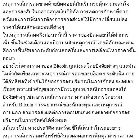
เหตุการณ์การลดขาดด้วยบิตคอยน์มักเริ่มกระตุ้นความสนใจ
และการสงสัยในตลาดสกุลเงินดิจิทัล การลดการจัดหาที่คาด
หวังและการเพิ่มการต้องการอาจส่งผลให้มีการเปลี่ยนแปลง
ราคาได้บนลักษณะยนที่ต่างๆ
ในเหตุการณ์ลดครึ่งก่อนหน้านี้ ราคาของบิตคอยน์ได้ทำการ
เพิ่มขึ้นในช่วงเดือนและปีตามหลังเหตุการณ์ โดยมีลักษณะเด่น
คือการฟื้นชีพจากระดับก่อนลดครึ่งและการเคลื่อนไหวราคาขึ้น
พันธมิตร Bitrue
ต่อมา
มากถึง 65% คอมมิชชั่น!
อย่างไรก็ตามราคาของ Bitcoin ถูกส่งผลโดยปัจจัยต่างๆ และมัน
ไม่จำกัดเพียงเฉพาะเหตุการณ์การลดของบล็อคฯ ระดับนึง ภาย
ใต้อิทธิพลที่เข้ากันได้ของการลดปริมาณในการจัดส่ง จะลดลง
เรื่อยๆ ความสำคัญของการมีกระดูกเรขาคณิตอาจลดลงได้
ปัจจัยต่างๆ เช่น อารมณ์การตลาด ความต้องการโดยรวม
สำหรับ Bitcoin การพยากรณ์ของนักลงทุน และเหตุการณ์
ภายนอก สามารถส่งผลต่อการตอบสนองของตลาดต่อการลด
ปริมาณในการจัดส่งได้ทั้งหมด
แม้แนวโน้มทางประวัติศาสตร์จะชี้ให้เห็นว่าในระยะยาว
การแนะนำ
เหตุการณ์การลดครึ่งทรัพย์สินส่งผลต่อการเพิ่มมูลค่าราคา แต่