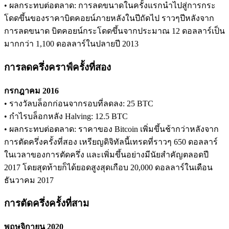
• ผลกระทบต่อตลาด: การลดขนาดในครั้งแรกนำไปสู่การกระ
โดดขึ้นของราคาบิตคอยน์ภายหลังในปีถัดไป ราวๆปีหลังจาก
Launchpool
การลดขนาด บิตคอยน์กระโดดขึ้นจากประมาณ 12 ดอลลาร์เป็น
มากกว่า 1,100 ดอลลาร์ในปลายปี 2013
การเซ้งแบบยืดหยุ่นเพื่อรับโทเคนยอดนิยม
การลดครึ่งคราฟ์ครั้งที่สอง
กรกฎาคม 2016
• รางวัลบล็อกก่อนจากรอบที่ลดลง: 25 BTC
• กำไรบล็อกหลัง Halving: 12.5 BTC
• ผลกระทบต่อตลาด: ราคาของ Bitcoin เพิ่มขึ้นช้ากว่าหลังจาก
การตัดครึ่งครั้งที่สอง เหรียญดิจิทัลนี้เทรดที่ราวๆ 650 ดอลลาร์
การล็อค BTR
ในเวลาของการตัดครึ่ง และเพิ่มขึ้นอย่างมีนัยสำคัญตลอดปี
2017 โดยสุดท้ายก็ได้ยอดสูงสุดเกือบ 20,000 ดอลลาร์ในเดือน
การลงทุนพิเศษสำหรับผู้ถือ BTR
ธันวาคม 2017
การตัดครึ่งครั้งที่สาม
พฤษจิกายน 2020