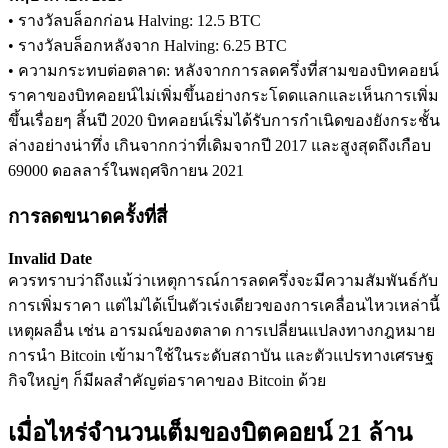
• รางวัลบล็อกก่อน Halving: 12.5 BTC
• รางวัลบล็อกหลังจาก Halving: 6.25 BTC
• ความกระทบต่อตลาด: หลังจากการลดครึ่งที่สามของบิทคอยน์
ราคาของบิทคอยน์ไม่เพิ่มขึ้นอย่างกระโดดแลกและเห็นการเพิ่ม
เงินกู้
ขึ้นเรื่อยๆ สิ้นปี 2020 บิทคอยน์เริ่มได้รับการกำเนิดของยังกระชั้น
บริการยืมเงินที่ได้รับการสนับสนุนจาก Crypto
ล่างอย่างน่าทึ่ง เกินจากกว่าที่เดิมจากปี 2017 และสูงสุดถึงเกือบ
69000 ดอลลาร์ในพฤศจิกายน 2021
การลดขนาดครั้งที่สี่
Invalid Date
ควรทราบว่าถึงแม้ว่าเหตุการณ์การลดครึ่งจะมีความสัมพันธ์กับ
การเพิ่มราคา แต่ไม่ได้เป็นตัวเร่งเดียวของการเคลื่อนไหวเหล่านี้
เหตุผลอื่น เช่น อารมณ์ของตลาด การเปลี่ยนแปลงทางกฎหมาย
การนำ Bitcoin เข้ามาใช้ในระดับสถาบัน และตัวแปรทางเศรษฐ
ลงทุนอัตโนมัติ
กิจใหญ่ๆ ก็มีผลสำคัญต่อราคาของ Bitcoin ด้วย
คว้าผลกำไรระยะยาวและผลประโยชน์ที่ยืดหยุ่น
เมื่อไหร่จำนวนเต็มของบิตคอยน์ 21 ล้าน