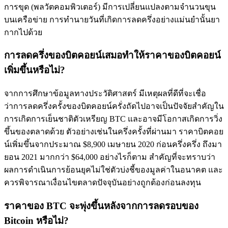
การขุด (พลวัตคอมพิวเตอร์) มีการเปลี่ยนแปลงตามจำนวนขุน
บนเครือข่าย การทำนายวันที่เกิดการลดครึ่งอย่างแม่นยำนั้นยา
กากไปด้วย
Exclusive for BitMart Users
การลดครึ่งของบิตคอยน์เสมอทำให้ราคาของบิตคอยน์
Register & Trade to Win 500,000 USDT
เพิ่มขึ้นหรือไม่?
จากการศึกษาข้อมูลทางประวัติศาสตร์ มีเหตุผลที่ดีที่จะเชื่อ
Precious Metals Trading Carnival
ว่าการลดครึ่งครั้งของบิตคอยน์ครั่งถัดไปอาจเป็นปัจจัยสำคัญใน
การเกิดการเย็นชาติตัวเหรียญ BTC และอาจมีโอกาสเกิดการวิ่ง
Trade Gold & Silver · 33,333 USDT Bonus
ขึ้นของตลาดด้วย ตัวอย่างเช่นในครึ่งครั้งที่ผ่านมา ราคาบิตคอย
น์เพิ่มขึ้นจากประมาณ $8,900 เมษายน 2020 ก่อนครึ่งครึ่ง ถึงมา
ยอน 2021 มากกว่า $64,000 อย่างไรก็ตาม สำคัญที่จะทราบว่า
USDT New User Exclusive 10% APR
ผลการดำเนินการย้อนยุคไม่ใช่ตัวบ่งชี้ของมูลค่าในอนาคต และ
ควรพิจารณาเงื่อนไขตลาดปัจจุบันอย่างถูกต้องก่อนลงทุน
USDT Flexible Staking | Daily Rewards
ราคาของ BTC จะพุ่งขึ้นหลังจากการลดรอบของ
Bitcoin หรือไม่?
BTC New User Exclusive: 6.5% APR