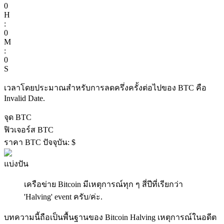
0
H
:
0
M
:
0
S
ฟิวเจอร์ส COIN-M
เวลาโดยประมาณสำหรับการลดครึ่งครั้งต่อไปของ BTC คือ
Invalid Date
.
ฟิวเจอร์สสกุลเงินดิจิทัล
จุด BTC
ฟิวเจอร์ส BTC
TradFi
ราคา BTC ปัจจุบัน:
$
อนุพันธ์ของหุ้น ฟอเร็กซ์ โลหะมีค่า และสินค้าโภคภัณฑ์
แบ่งปัน
เครือข่าย Bitcoin มีเหตุการณ์ทุก ๆ สี่ปีที่เรียกว่า
'Halving' event ครับ/ค่ะ.
บทความนี้ถือเป็นพื้นฐานของ Bitcoin Halving เหตุการณ์ในอดีต