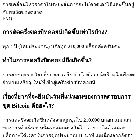
การเคลื่อนไหวราคาในระยะสั้นอาจจะไม่คาดเดาได้และขึ้นอยู่
เชิญเพื่อนเพื่อรับรางวัลเงินสด
กับพลวัตของตลาด
BTC Welcome Rewards
FAQ
การตัดครึ่งของบิทคอยน์เกิดขึ้นเท่าไรบ้าง?
ทุก 4 ปี (โดยประมาณ) หรือทุก 210,000 บล็อกล่ะครับ/ค่ะ
ทำไมการลดครึ่งบิตคอยน์ถึงเกิดขึ้น?
การลดของรางวัลบล็อกของเครือข่ายไบต์คอยน์ครึ่งหนึ่งเพื่อลด
จำนวนเหรียญใหม่ที่เข้าสู่เครือข่ายบิทคอยน์
BTC Welcome Rewards
เรื่องที่ยากที่จะยืนยันวันที่แน่นอนของการลดรอบการ
Deposit & Trade BTC to Share 25000 USDT prize pool!
ขุด Bitcoin คืออะไร?
การลดครึ่งจะเกิดขึ้นหลังจากถูกขุดไป 210,000 บล็อก แต่เวลา
ของการดำเนินงานนั้นจะแตกต่างกันไป โดยปกติแล้วแต่ละ
Deposit CASHCAT & Win
บล็อกจะใช้เวลาในการขุดประมาณ 10 นาที แต่เนื่องจากอัตรา
Share 500000 CASHCAT prize pool