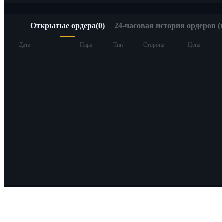
Открытые ордера
(
0
)
24-часовая история ордеров (
Дата
Пара
Тип
Сторона
Цена
О Bitrue