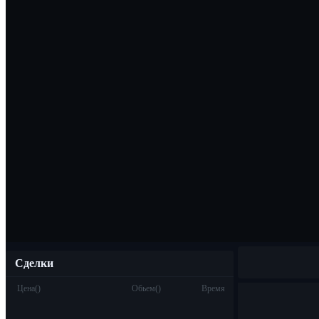
Скачать прило
Русский
Сделки
Цена
(
)
Обьем
(
)
Время