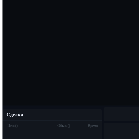
Скачать прило
Русский
Сделки
Цена
(
)
Обьем
(
)
Время