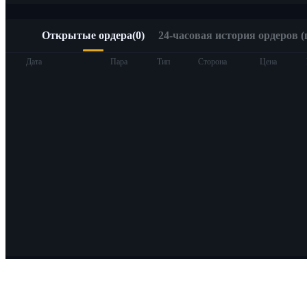
Открытые ордера
(
0
)
24-часовая история ордеров (
Дата
Пара
Тип
Сторона
Цена
О Bitrue