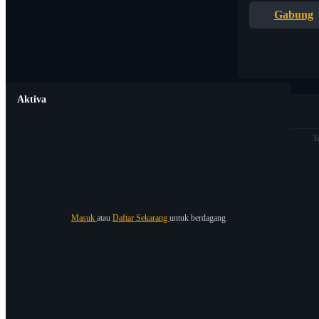
Gabung
Aktiva
T
Masuk
atau
Daftar Sekarang
untuk berdagang