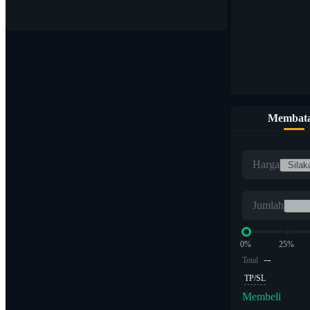
Membata
Harga
Jumlah
0%
25%
--
Total
TP/SL
Membeli