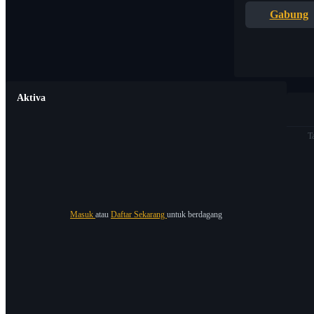
Gabung
Aktiva
T
Masuk
atau
Daftar Sekarang
untuk berdagang