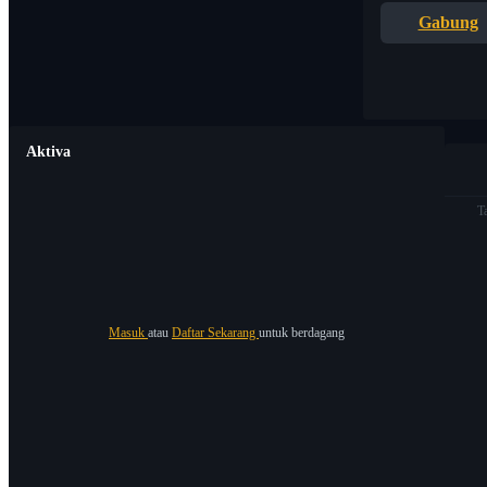
Gabung
Aktiva
T
Masuk
atau
Daftar Sekarang
untuk berdagang