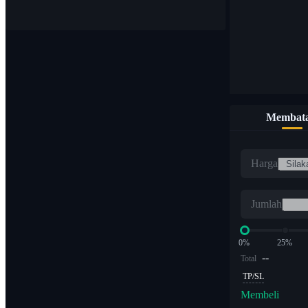
Membata
Harga
Jumlah
0%
25%
--
Total
TP/SL
Membeli