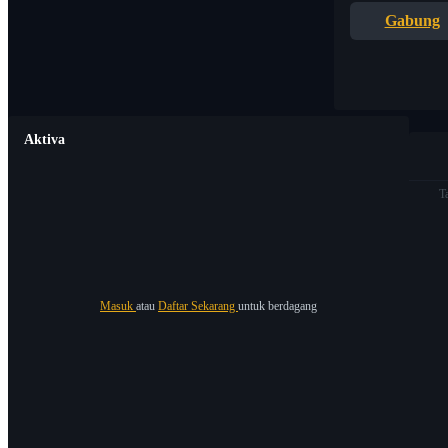
Gabung
Aktiva
T
Masuk
atau
Daftar Sekarang
untuk berdagang