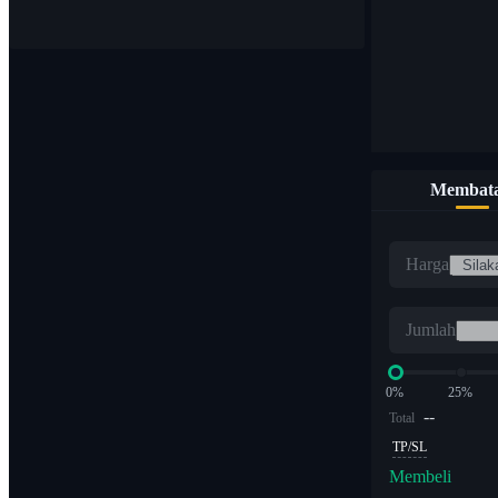
Membata
Harga
Jumlah
0%
25%
--
Total
TP/SL
Membeli