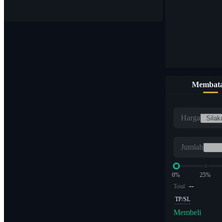
Membata
Harga
Jumlah
0%
25%
--
Total
TP/SL
Membeli