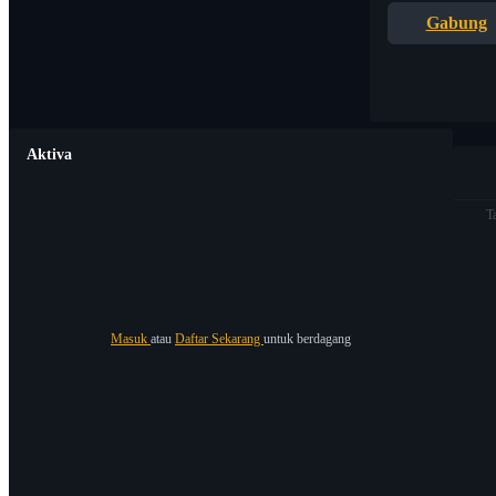
Gabung
Aktiva
T
Masuk
atau
Daftar Sekarang
untuk berdagang