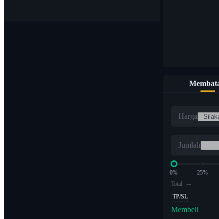
Membata
Harga
Jumlah
0%
25%
--
Total
TP/SL
Membeli