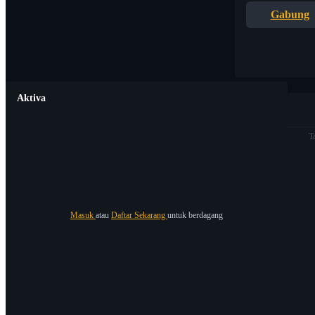
Gabung
Aktiva
T
Masuk
atau
Daftar Sekarang
untuk berdagang