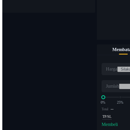
Membata
Harga
Jumlah
0%
25%
--
Total
TP/SL
Membeli