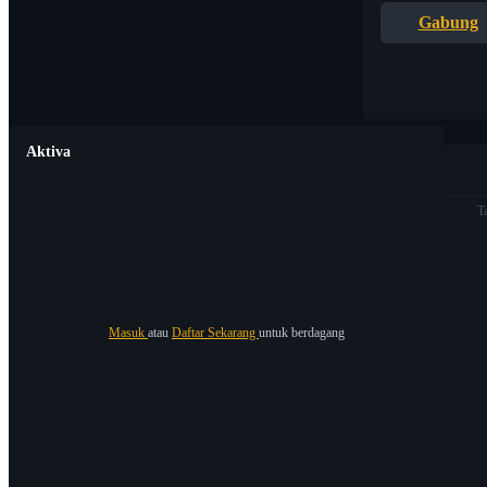
Gabung
Aktiva
T
Masuk
atau
Daftar Sekarang
untuk berdagang