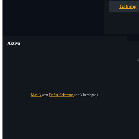
Gabung
Aktiva
T
Masuk
atau
Daftar Sekarang
untuk berdagang