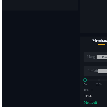
Membata
Harga
Jumlah
0%
25%
--
Total
TP/SL
Membeli