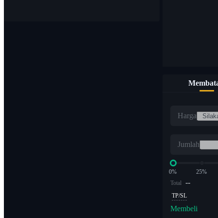
Membata
Harga
Jumlah
0%
25%
--
Total
TP/SL
Membeli