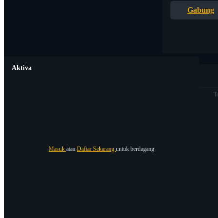
Gabung
Aktiva
T
Masuk
atau
Daftar Sekarang
untuk berdagang