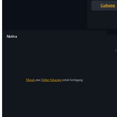
Gabung
Aktiva
T
Masuk
atau
Daftar Sekarang
untuk berdagang