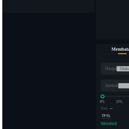
Membata
Harga
Jumlah
0%
25%
--
Total
TP/SL
Membeli