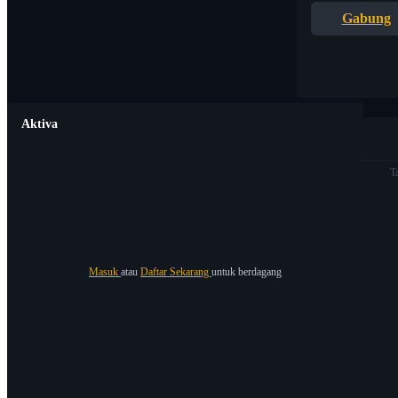
Gabung
Aktiva
T
Masuk
atau
Daftar Sekarang
untuk berdagang