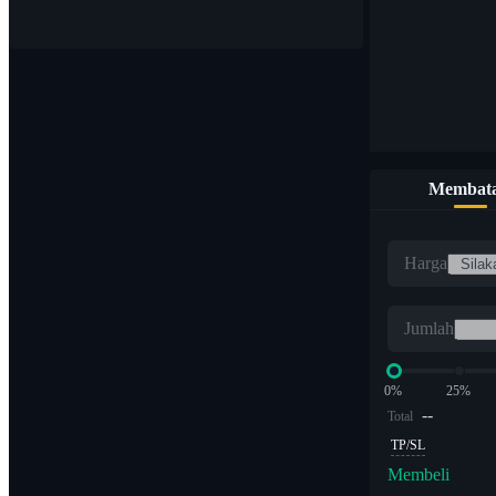
Membata
Harga
Jumlah
0%
25%
--
Total
TP/SL
Membeli