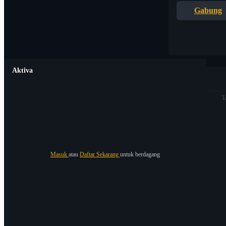
Gabung
Aktiva
T
Masuk
atau
Daftar Sekarang
untuk berdagang