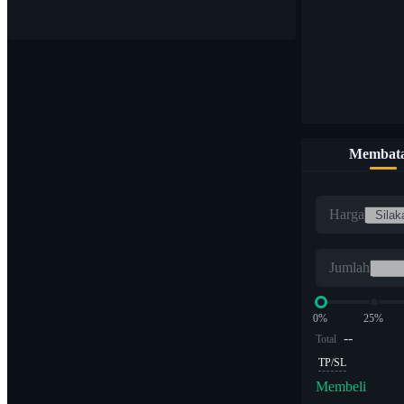
Membata
Harga
Jumlah
0%
25%
--
Total
TP/SL
Membeli