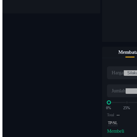
Membata
Harga
Jumlah
0%
25%
--
Total
TP/SL
Membeli