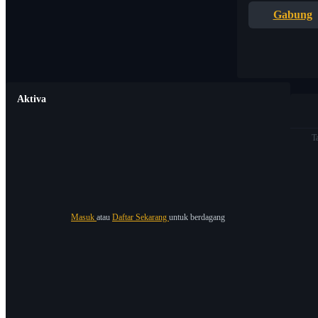
Gabung
Aktiva
T
Masuk
atau
Daftar Sekarang
untuk berdagang