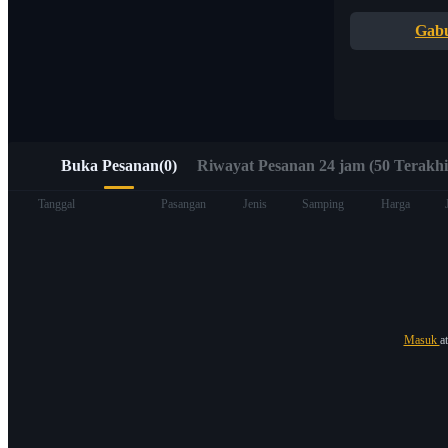
Akses cepat ke Web3 melalui Alpha Trading
Gab
Buka Pesanan
(
0
)
Riwayat Pesanan 24 jam (50 Terakhi
Berjangka
Tanggal
Pasangan
Jenis
Samping
Harga
Masuk
a
USDT Berjangka
Kontrak berjangka menggunakan USDT sebagai jaminannya