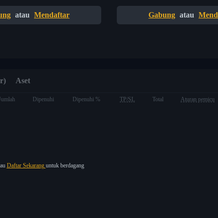
ung
atau
Mendaftar
Gabung
atau
Mend
r)
Aset
Jumlah
Dipenuhi
Dipenuhi %
TP/SL
Total
Aturan pemicu
tau
Daftar Sekarang
untuk berdagang