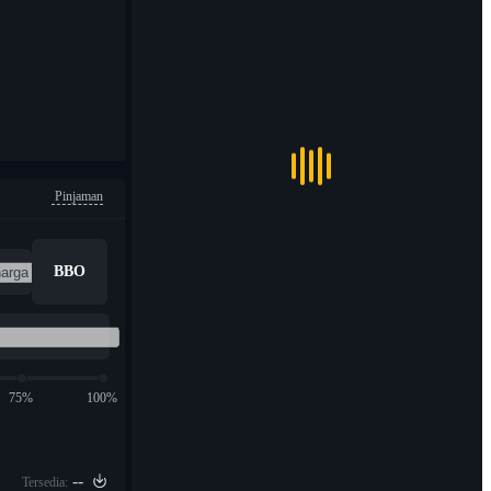
Pinjaman
BBO
75%
100%
--
Tersedia: