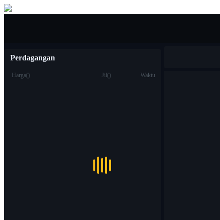
Jual beli
Perdagangan
Harga
(
)
Jil
(
)
Waktu
Berdagang
Titik