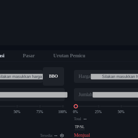
si
Pasar
Urutan Pemicu
Harga
BBO
Jumlah
50%
75%
100%
0%
25%
50%
--
Total
TP/SL
--
Menjual
Tersedia: