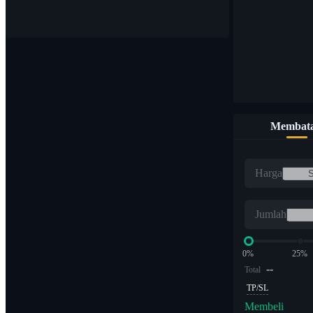
Beli & jual mata uang digital dengan 1.000 pasang
Membata
ETF
Harga
Perdagangan kripto dengan kelipatan leverage
Jumlah
0%
25%
--
Total
TP/SL
Membeli
Alpha