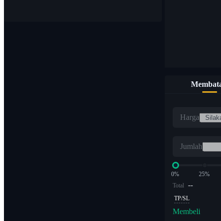
Membata
Harga
Jumlah
0%
25%
--
Total
TP/SL
Membeli