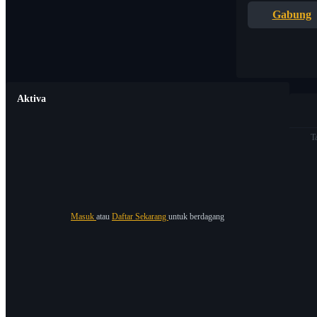
Gabung
Aktiva
T
Masuk
atau
Daftar Sekarang
untuk berdagang