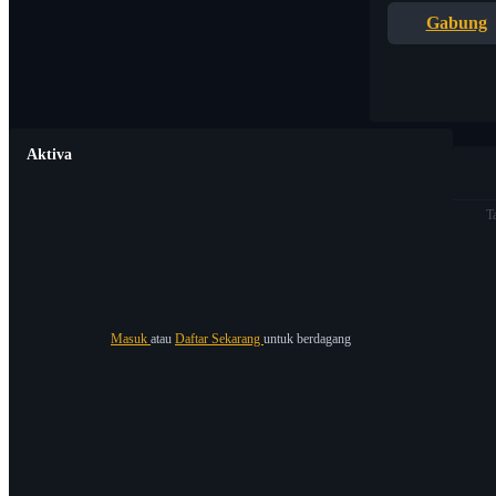
Gabung
Aktiva
T
Masuk
atau
Daftar Sekarang
untuk berdagang