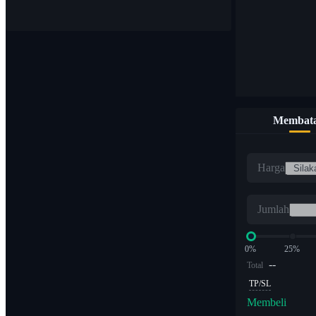
Membata
Harga
Jumlah
0%
25%
--
Total
TP/SL
Membeli