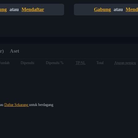
ung
atau
Mendaftar
Gabung
atau
Mend
r)
Aset
Jumlah
Dipenuhi
Dipenuhi %
TP/SL
Total
Aturan pemicu
tau
Daftar Sekarang
untuk berdagang