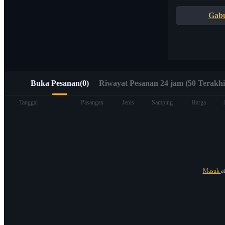
Akses cepat ke Web3 melalui Alpha Trading
Gab
Buka Pesanan
(
0
)
Riwayat Pesanan 24 jam (50 Terakhi
Berjangka
Tanggal
Pasangan
Jenis
Samping
Harga
Masuk
a
USDT Berjangka
Kontrak berjangka menggunakan USDT sebagai jaminannya