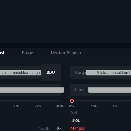
si
Pasar
Urutan Pemicu
Harga
BBO
Jumlah
50%
75%
100%
0%
25%
50%
--
Total
TP/SL
--
Menjual
Tersedia: