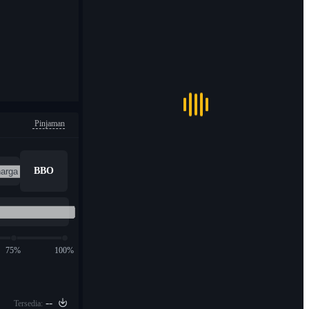
Pinjaman
BBO
75%
100%
--
Tersedia: