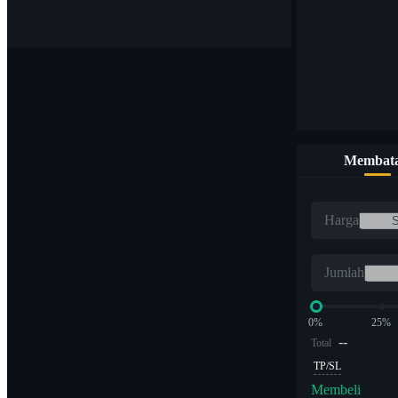
Beli & jual mata uang digital dengan 1.000 pasang
Membata
ETF
Harga
Perdagangan kripto dengan kelipatan leverage
Jumlah
0%
25%
--
Total
TP/SL
Membeli
Alpha