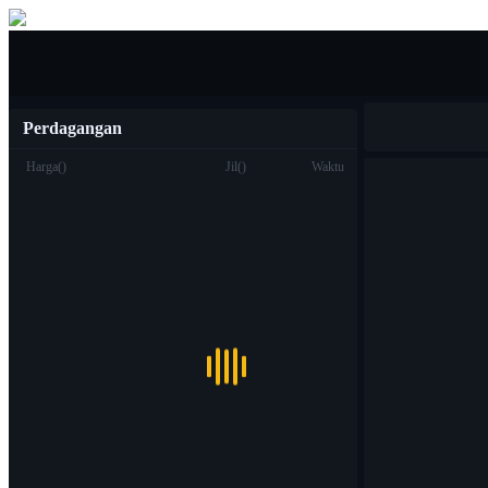
Jual beli
Perdagangan
Harga
(
)
Jil
(
)
Waktu
Berdagang
Titik