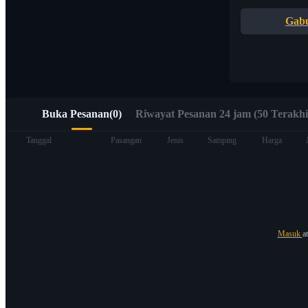
Akses cepat ke Web3 melalui Alpha Trading
Gab
Buka Pesanan
(
0
)
Riwayat Pesanan 24 jam (50 Terakhi
Berjangka
Tanggal
Pasangan
Jenis
Samping
Harga
Masuk
a
USDT Berjangka
Kontrak berjangka menggunakan USDT sebagai jaminannya