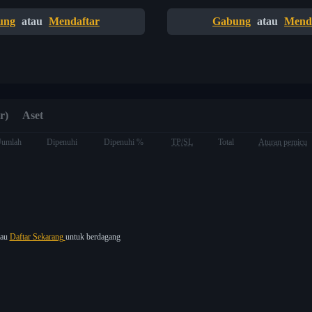
ung
atau
Mendaftar
Gabung
atau
Mend
r)
Aset
Jumlah
Dipenuhi
Dipenuhi %
TP/SL
Total
Aturan pemicu
tau
Daftar Sekarang
untuk berdagang