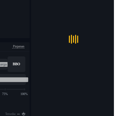
Pinjaman
BBO
75%
100%
--
Tersedia: