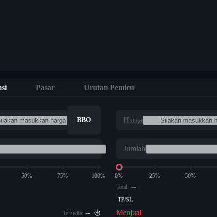
si
Pasar
Urutan Pemicu
Harga
BBO
Jumlah
50%
75%
100%
0%
25%
50%
--
Total
TP/SL
--
Menjual
Tersedia: