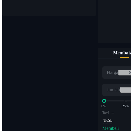
Beli & jual mata uang digital dengan 1.000 pasang
Membata
ETF
Harga
Perdagangan kripto dengan kelipatan leverage
Jumlah
0%
25%
--
Total
TP/SL
Membeli
Alpha