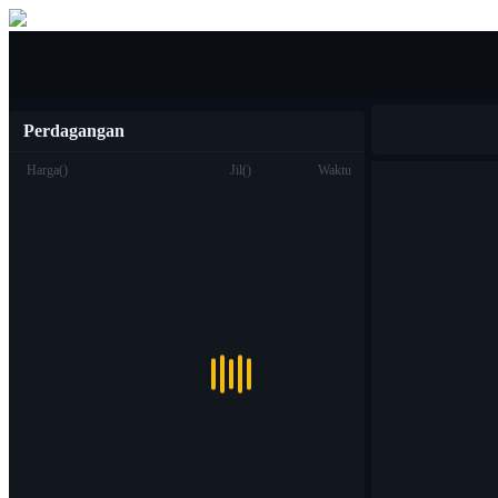
Jual beli
Perdagangan
Harga
(
)
Jil
(
)
Waktu
Berdagang
Titik