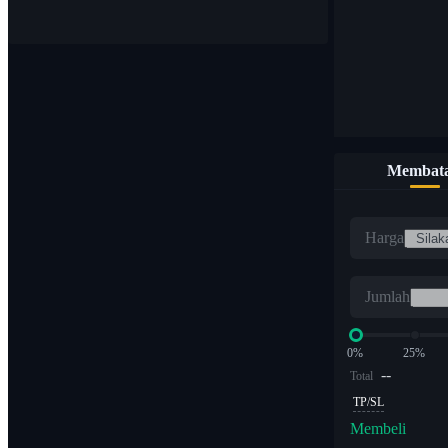
Membata
Harga
Jumlah
0%
25%
--
Total
TP/SL
Membeli