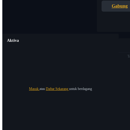
Gabung
Aktiva
T
Masuk
atau
Daftar Sekarang
untuk berdagang