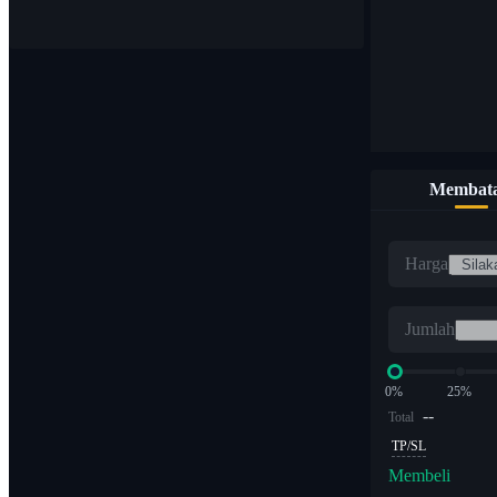
Membata
Harga
Jumlah
0%
25%
--
Total
TP/SL
Membeli