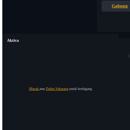
Gabung
Aktiva
T
Masuk
atau
Daftar Sekarang
untuk berdagang