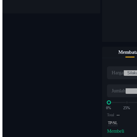
Membata
Harga
Jumlah
0%
25%
--
Total
TP/SL
Membeli