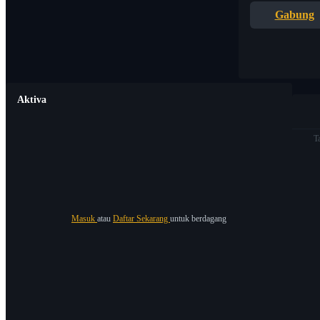
Gabung
Aktiva
T
Masuk
atau
Daftar Sekarang
untuk berdagang