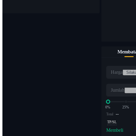
Membata
Harga
Jumlah
0%
25%
--
Total
TP/SL
Membeli