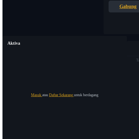
Gabung
Aktiva
T
Masuk
atau
Daftar Sekarang
untuk berdagang