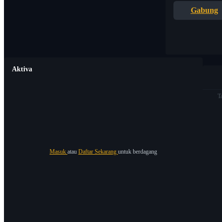
Gabung
Aktiva
T
Masuk
atau
Daftar Sekarang
untuk berdagang