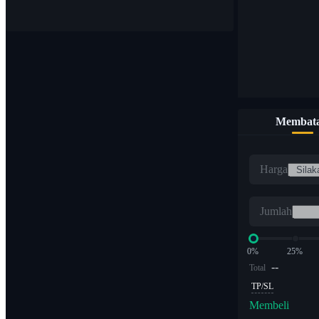
Membata
Harga
Jumlah
0%
25%
--
Total
TP/SL
Membeli