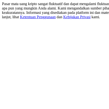
Pasar mata uang kripto sangat fluktuatif dan dapat mengalami fluktu
apa pun yang mungkin Anda alami. Kami mengandalkan sumber pihak ke
Menghasilkan
keakuratannya. Informasi yang disediakan pada platform ini dan mater
lanjut, lihat
Ketentuan Penggunaan
dan
Kebijakan Privasi
kami.
Babi Kekuatan
Dapatkan imbalan kompetitif setiap hari