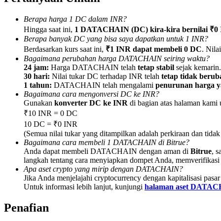
Berapa harga 1 DC dalam INR?
Memandu
Hingga saat ini,
1 DATACHAIN (DC) kira-kira bernilai ₹0
Panduan Pemula Berjangka
Berapa banyak DC yang bisa saya dapatkan untuk 1 INR?
Berdasarkan kurs saat ini,
₹1 INR dapat membeli 0 DC
. Nila
Bagaimana perubahan harga DATACHAIN seiring waktu?
24 jam:
Harga DATACHAIN telah
tetap stabil
sejak kemarin.
30 hari:
Nilai tukar DC terhadap INR telah
tetap tidak berub
1 tahun:
DATACHAIN telah mengalami
penurunan harga ya
Bagaimana cara mengonversi DC ke INR?
Gunakan
konverter DC ke INR
di bagian atas halaman kami
₹10 INR = 0 DC
10 DC = ₹0 INR
(Semua nilai tukar yang ditampilkan adalah perkiraan dan tidak
Strategi perdagangan
Bagaimana cara membeli 1 DATACHAIN di Bitrue?
Anda dapat membeli DATACHAIN dengan aman di
Bitrue
, s
Pelajari cara untuk tetap menghasilkan keuntungan
langkah tentang cara menyiapkan dompet Anda, memverifikasi
Apa aset crypto yang mirip dengan DATACHAIN?
Jika Anda menjelajahi cryptocurrency dengan kapitalisasi pasar a
Untuk informasi lebih lanjut, kunjungi
halaman aset DATA
Penafian