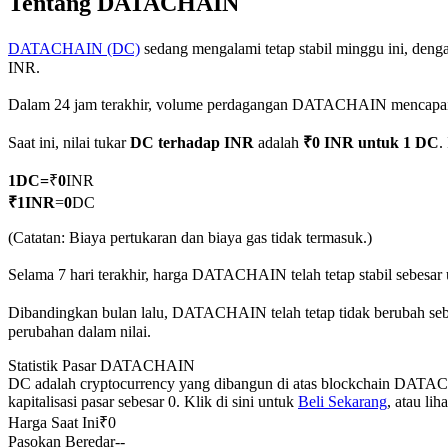
Tentang DATACHAIN
DATACHAIN (DC)
sedang mengalami tetap stabil minggu ini, denga
INR.
COIN-M Berjangka
Dalam 24 jam terakhir, volume perdagangan DATACHAIN mencapa
Mata Uang Kripto Berjangka
Saat ini, nilai tukar
DC terhadap INR
adalah
₹0 INR untuk 1 DC
.
1
DC
=
₹
0
INR
TradFi
₹
1
INR
=
0
DC
Derivatif saham, forex, logam mulia, dan komoditas
(Catatan: Biaya pertukaran dan biaya gas tidak termasuk.)
Selama 7 hari terakhir, harga DATACHAIN telah tetap stabil sebesar 
Dibandingkan bulan lalu, DATACHAIN telah tetap tidak berubah sebe
perubahan dalam nilai.
Statistik Pasar DATACHAIN
DC adalah cryptocurrency yang dibangun di atas blockchain DATACH
kapitalisasi pasar sebesar 0. Klik di sini untuk
Beli Sekarang
, atau li
Harga Saat Ini
₹
0
USDC Berjangka
Pasokan Beredar
--