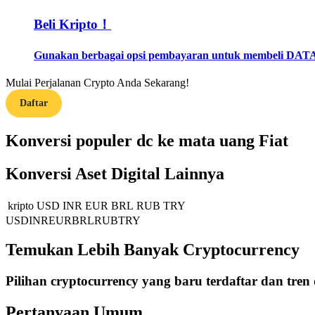
Menjadi Pedagang Salinan
Beli Kripto！
Nikmati pembagian keuntungan dan komisi copy trading
Gunakan berbagai opsi pembayaran untuk membeli DAT
Mulai Perjalanan Crypto Anda Sekarang!
Daftar
Konversi populer dc ke mata uang Fiat
Konversi Aset Digital Lainnya
Informasi
Analisis data besar termasuk info perdagangan, dll.
kripto
USD
INR
EUR
BRL
RUB
TRY
USD
INR
EUR
BRL
RUB
TRY
Temukan Lebih Banyak Cryptocurrency
Pilihan cryptocurrency yang baru terdaftar dan tren
Pertanyaan Umum