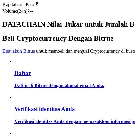
Kapitalisasi Pasar
₹
--
Kontrak berjangka menggunakan USDC sebagai jaminannya
Volume(24h)
₹
--
DATACHAIN Nilai Tukar untuk Jumlah B
Beli Cryptocurrency Dengan Bitrue
Buat akun Bitrue
untuk membeli dan menjual Cryptocurrency di bursa
Copy Trading
Daftar
Bergabunglah dengan pedagang top
Daftar di Bitrue dengan alamat email Anda.
Verifikasi identitas Anda
Verifikasi identitas Anda dengan memasukkan informasi 