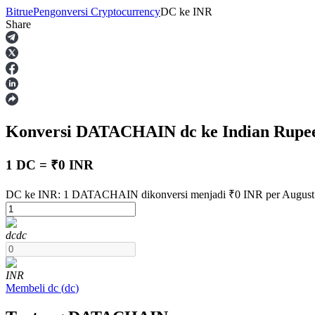
Bitrue
Pengonversi Cryptocurrency
DC
ke
INR
Share
Berjangka
Konversi DATACHAIN
dc
ke Indian Rupe
1 DC = ₹0 INR
DC ke INR: 1 DATACHAIN dikonversi menjadi ₹0 INR per August 
USDT Berjangka
dc
dc
Kontrak berjangka menggunakan USDT sebagai jaminannya
INR
Membeli
dc
(
dc
)