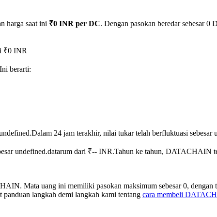
n harga saat ini
₹0 INR per DC
. Dengan pasokan beredar sebesar 0 D
i ₹0 INR
 Ini berarti:
undefined.
Dalam 24 jam terakhir, nilai tukar telah berfluktuasi sebes
sar undefined.datarum dari ₹-- INR.
Tahun ke tahun, DATACHAIN telah
AIN. Mata uang ini memiliki pasokan maksimum sebesar 0, dengan tot
hat panduan langkah demi langkah kami tentang
cara membeli DATAC