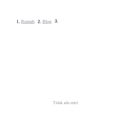
Rumah
>
Blog
>
Berjangka
USDT Berjangka
Kontrak berjangka menggunakan USDT sebagai jaminannya
Tidak ada entri